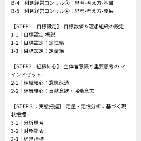
B-4｜利創経営コンサル③：思考-考え方-基盤
B-5｜利創経営コンサル④：思考-考え方-発展
【STEP1：目標設定】-目標数値＆理想組織の設定-
1-1｜目標設定 概説
1-2｜目標設定：定性編
1-3｜目標設定：定量編
【STEP2：組織結心】-主体者意識と重要思考の マ
インドセット-
2-1｜組織結心：意思疎通
2-2｜組織結心：貢献意欲・協働意志
【STEP３：実態把握】-定量・定性分析に基づく現
状把握-
3-1｜分析思考
3-2｜財務諸表
3-3｜経営指標