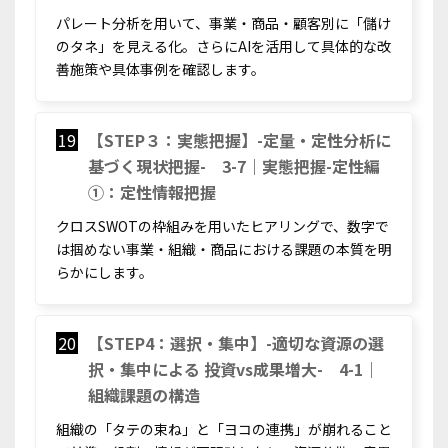
パレート分析を用いて、事業・商品・顧客別に「儲け
のタネ」を見える化。さらにAIを活用して具体的な改
善施策や具体事例を確認します。
19
【STEP３：実態把握】-定量・定性分析に
基づく現状把握- 3-7｜実態把握-定性編
①：定性情報把握
クロスSWOTの枠組みを用いたヒアリングで、数字で
は掴めない事業・組織・商品における課題の本質を明
らかにします。
20
【STEP4：選択・集中】-適切な資源の選
択・集中による 投資vs成果増大- 4-1｜
組織課題の構造
組織の「タテの束ね」と「ヨコの連携」が崩れること