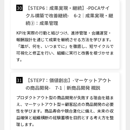
30
【STEP6：成果実現・継続】-PDCAサイ
クル構築で改善継続- 6-2｜成果実現・継
続②：成果管理
KPIを実際の行動と結びつけ、進捗管理・会議運営・
報酬設計を通じて成果を継続させる方法を学びます。
「誰が、何を、いつまでに」を徹底し、短サイクルで
可視化と修正を行い、組織に実行と改善を根づかせま
す。
31
【STEP7：価値創出】-マーケットアウト
の商品開発- 7-1｜新商品開発 概説
プロダクトアウト型の商品開発が失敗する理由を踏ま
え、マーケットアウト型＝顧客起点の商品開発の必要
性を学びます。商品寿命や競合激化に備え、未来の収
益確保と組織横断の経験蓄積を目的とする考え方を整
理します。