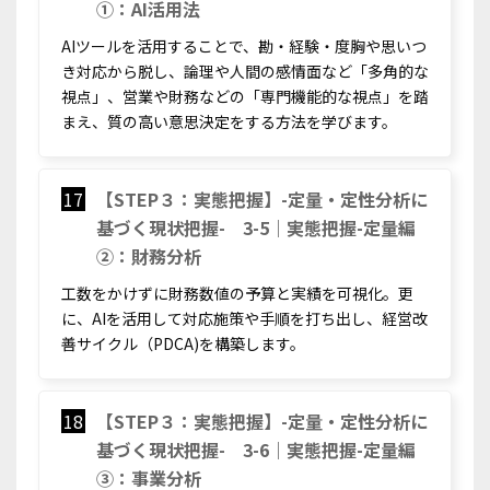
①：AI活用法
AIツールを活用することで、勘・経験・度胸や思いつ
き対応から脱し、論理や人間の感情面など「多角的な
視点」、営業や財務などの「専門機能的な視点」を踏
まえ、質の高い意思決定をする方法を学びます。
17
【STEP３：実態把握】-定量・定性分析に
基づく現状把握- 3-5｜実態把握-定量編
②：財務分析
工数をかけずに財務数値の予算と実績を可視化。更
に、AIを活用して対応施策や手順を打ち出し、経営改
善サイクル（PDCA)を構築します。
18
【STEP３：実態把握】-定量・定性分析に
基づく現状把握- 3-6｜実態把握-定量編
③：事業分析