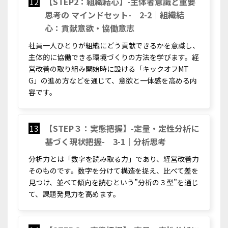
12
【STEP2：組織結心】-主体者意識と重要
思考の マインドセット- 2-2｜組織結
心：貢献意欲・協働意志
社員一人ひとりが組織にどう貢献できるかを意識し、
主体的に協働できる環境づくりの方法を学びます。経
営改善の取り組み開始時に設ける「キックオフMT
G」の進め方などを通じて、意欲と一体感を高める内
容です。
13
【STEP３：実態把握】-定量・定性分析に
基づく現状把握- 3-1｜分析思考
分析力とは「数字を読み取る力」であり、経営改善力
そのものです。数字を分けて構造を捉え、比べて差を
見つけ、並べて傾向を読むという”分析の３型”を通じ
て、課題発見力を高めます。