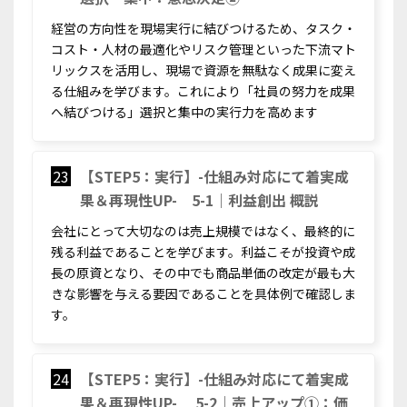
経営の方向性を現場実行に結びつけるため、タスク・
コスト・人材の最適化やリスク管理といった下流マト
リックスを活用し、現場で資源を無駄なく成果に変え
る仕組みを学びます。これにより「社員の努力を成果
へ結びつける」選択と集中の実行力を高めます
23
【STEP5：実行】-仕組み対応にて着実成
果＆再現性UP- 5-1｜利益創出 概説
会社にとって大切なのは売上規模ではなく、最終的に
残る利益であることを学びます。利益こそが投資や成
長の原資となり、その中でも商品単価の改定が最も大
きな影響を与える要因であることを具体例で確認しま
す。
24
【STEP5：実行】-仕組み対応にて着実成
果＆再現性UP- 5-2｜売上アップ①：価