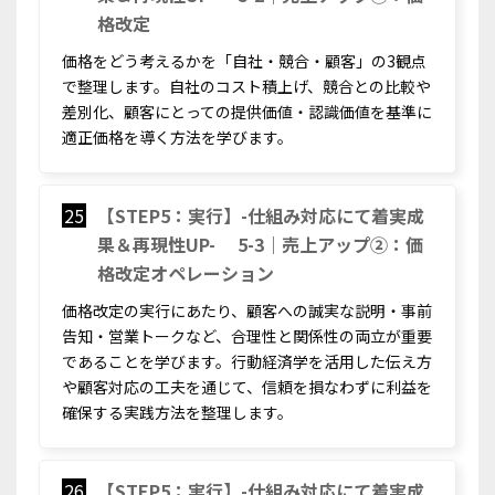
格改定
価格をどう考えるかを「自社・競合・顧客」の3観点
で整理します。自社のコスト積上げ、競合との比較や
差別化、顧客にとっての提供価値・認識価値を基準に
適正価格を導く方法を学びます。
25
【STEP5：実行】-仕組み対応にて着実成
果＆再現性UP- 5-3｜売上アップ②：価
格改定オペレーション
価格改定の実行にあたり、顧客への誠実な説明・事前
告知・営業トークなど、合理性と関係性の両立が重要
であることを学びます。行動経済学を活用した伝え方
や顧客対応の工夫を通じて、信頼を損なわずに利益を
確保する実践方法を整理します。
26
【STEP5：実行】-仕組み対応にて着実成