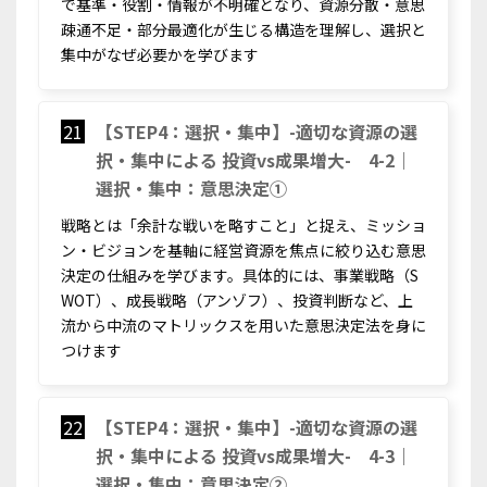
で基準・役割・情報が不明確となり、資源分散・意思
疎通不足・部分最適化が生じる構造を理解し、選択と
集中がなぜ必要かを学びます
21
【STEP4：選択・集中】-適切な資源の選
択・集中による 投資vs成果増大- 4-2｜
選択・集中：意思決定①
戦略とは「余計な戦いを略すこと」と捉え、ミッショ
ン・ビジョンを基軸に経営資源を焦点に絞り込む意思
決定の仕組みを学びます。具体的には、事業戦略（S
WOT）、成長戦略（アンゾフ）、投資判断など、上
流から中流のマトリックスを用いた意思決定法を身に
つけます
22
【STEP4：選択・集中】-適切な資源の選
択・集中による 投資vs成果増大- 4-3｜
選択・集中：意思決定②