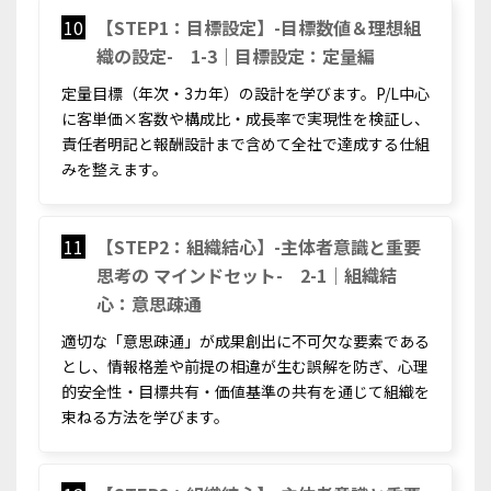
10
【STEP1：目標設定】-目標数値＆理想組
織の設定- 1-3｜目標設定：定量編
定量目標（年次・3カ年）の設計を学びます。P/L中心
に客単価×客数や構成比・成長率で実現性を検証し、
責任者明記と報酬設計まで含めて全社で達成する仕組
みを整えます。
11
【STEP2：組織結心】-主体者意識と重要
思考の マインドセット- 2-1｜組織結
心：意思疎通
適切な「意思疎通」が成果創出に不可欠な要素である
とし、情報格差や前提の相違が生む誤解を防ぎ、心理
的安全性・目標共有・価値基準の共有を通じて組織を
束ねる方法を学びます。